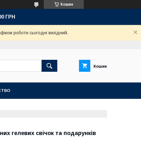
Кошик
00 ГРН
афіком роботи сьогодні вихідний.
Кошик
СТВО
них гелевих свічок та подарунків