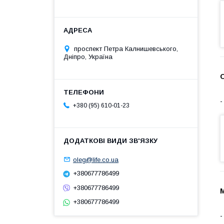
проспект Петра Калнишевського,
Дніпро, Україна
О
+380 (95) 610-01-23
oleg@life.co.ua
+380677786499
+380677786499
+380677786499