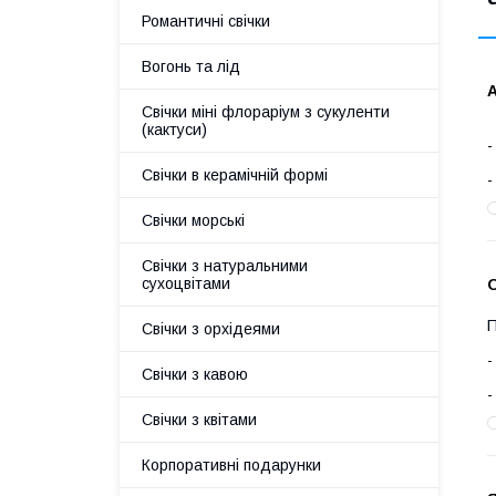
"
Романтичні свічки
Вогонь та лід
А
Свічки міні флораріум з сукуленти
(кактуси)
Свічки в керамічній формі
Свічки морські
Свічки з натуральними
сухоцвітами
О
П
Свічки з орхідеями
Свічки з кавою
Свічки з квітами
Корпоративні подарунки