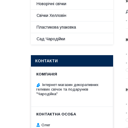
Новорічні свічки
Д
Свічки Хелловін
Пластикова упаковка
Сад Чародійки
Ю
КОНТАКТИ
Інтернет-магазин декоративних
гелевих свічок та подарунків
Н
"Чародійка"
Олег