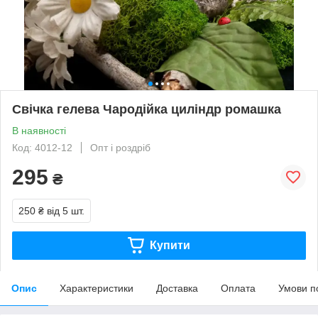
Свічка гелева Чародійка циліндр ромашка
В наявності
Код: 4012-12
Опт і роздріб
295
₴
250 ₴
від 5 шт.
Купити
Опис
Характеристики
Доставка
Оплата
Умови п