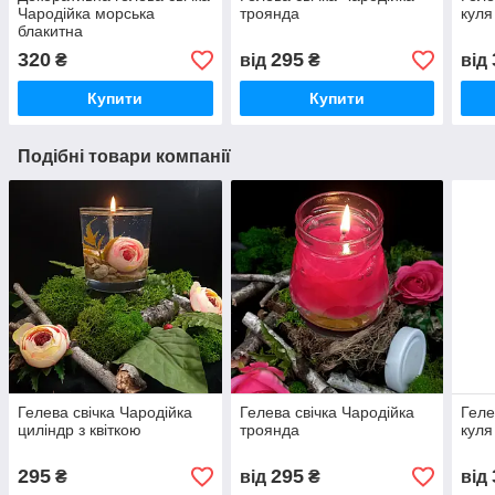
Чародійка морська
троянда
куля
блакитна
320
295
₴
від
₴
від
Купити
Купити
Подібні товари компанії
Гелева свічка Чародійка
Гелева свічка Чародійка
Геле
циліндр з квіткою
троянда
куля
295
295
₴
від
₴
від