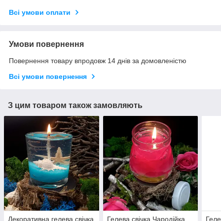
Всі умови оплати
Умови повернення
Повернення товару впродовж 14 днів за домовленістю
Всі умови повернення
З цим товаром також замовляють
Декоративна гелева свічка
Гелева свічка Чародійка
Геле