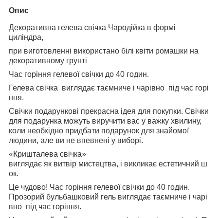
Опис
Декоративна гелева свічка Чародійка в формі
циліндра,
при виготовленні використано білі квіти ромашки на
декоративному грунті
Час горіння гелевої свічки до 40 годин.
Гелева свічка виглядає таємниче і чарівно під час горі
ння.
Свічки подарункові прекрасна ідея для покупки. Свічки
для подарунка можуть виручити вас у важку хвилину,
коли необхідно придбати подарунок для знайомої
людини, але ви не впевнені у виборі.
«Кришталева свічка»
виглядає як витвір мистецтва, і викликає естетичний ш
ок.
Це чудово! Час горіння гелевої свічки до 40 годин.
Прозорий бульбашковий гель виглядає таємниче і чарі
вно під час горіння.