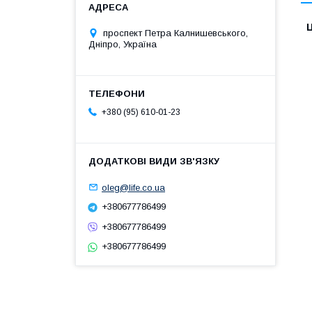
Ц
проспект Петра Калнишевського,
Дніпро, Україна
+380 (95) 610-01-23
oleg@life.co.ua
+380677786499
+380677786499
+380677786499