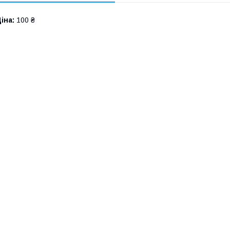
іна:
100 ₴