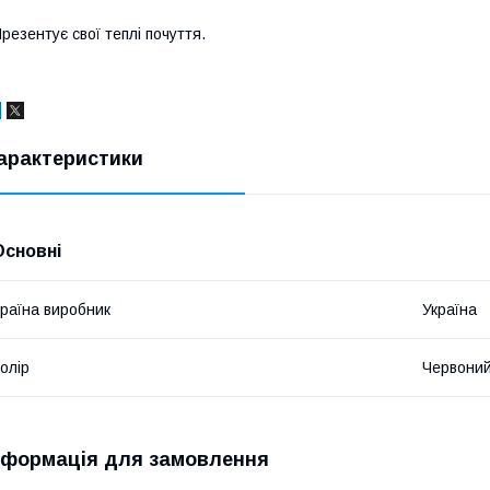
резентує свої теплі почуття.
арактеристики
Основні
раїна виробник
Україна
олір
Червони
нформація для замовлення