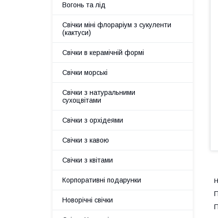
Вогонь та лід
Свічки міні флораріум з сукуленти
(кактуси)
Свічки в керамічній формі
Свічки морські
Свічки з натуральними
сухоцвітами
Свічки з орхідеями
Свічки з кавою
Свічки з квітами
Корпоративні подарунки
Н
П
Новорічні свічки
П