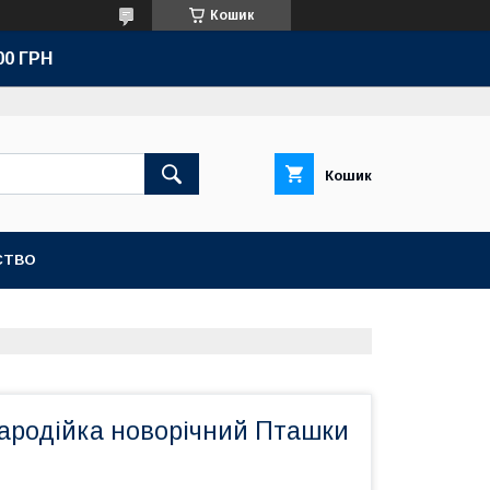
Кошик
00 ГРН
Кошик
СТВО
Чародійка новорічний Пташки