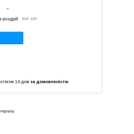
в роздріб
Код:
100
ротягом 14 днів
за домовленістю
теріалу.