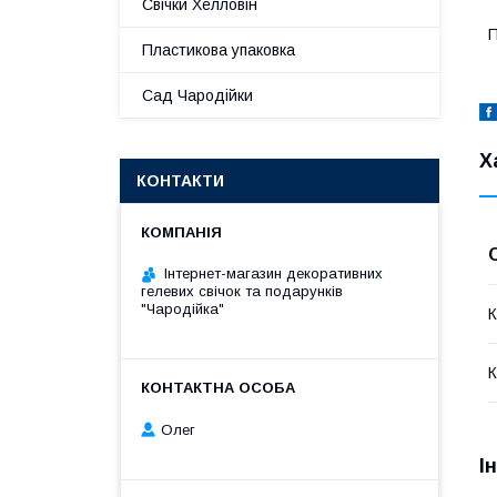
Свічки Хелловін
П
Пластикова упаковка
Сад Чародійки
Х
КОНТАКТИ
Інтернет-магазин декоративних
гелевих свічок та подарунків
"Чародійка"
К
К
Олег
І