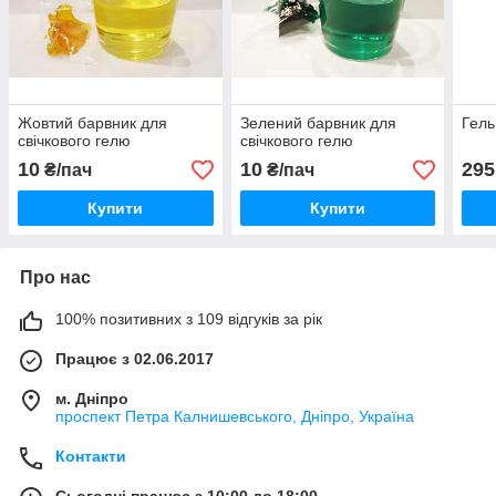
Жовтий барвник для
Зелений барвник для
Гель
свічкового гелю
свічкового гелю
10
10
295
₴/пач
₴/пач
Купити
Купити
Про нас
100% позитивних з 109 відгуків за рік
Працює з 02.06.2017
м. Дніпро
проспект Петра Калнишевського, Дніпро, Україна
Контакти