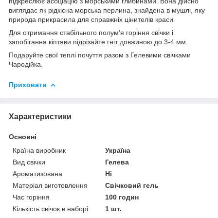
підкреслює асоціацію з морськими глибинами. Вона дійсно
виглядає як рідкісна морська перлина, знайдена в мушлі, яку
природа прикрасила для справжніх цінителів краси
Для отримання стабільного полум'я горіння свічки і
запобігання кіптяви підрізайте гніт довжиною до 3-4 мм.
Подаруйте свої теплі почуття разом з Гелевими свічками
Чародійка.
Приховати
Характеристики
Основні
Країна виробник
Україна
Вид свічки
Гелева
Ароматизована
Ні
Матеріал виготовлення
Свічковий гель
Час горіння
100 годин
Кількість свічок в наборі
1 шт.