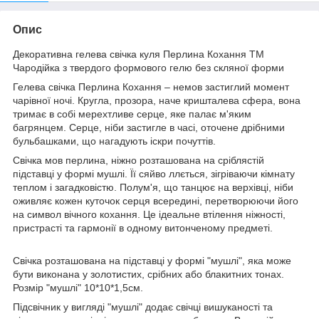
Опис
Декоративна гелева свічка куля Перлина Кохання ТМ
Чародійка з твердого формового гелю без скляної форми
Гелева свічка Перлина Кохання – немов застиглий момент
чарівної ночі. Кругла, прозора, наче кришталева сфера, вона
тримає в собі мерехтливе серце, яке палає м'яким
багрянцем. Серце, ніби застигле в часі, оточене дрібними
бульбашками, що нагадують іскри почуттів.
Свічка мов перлина, ніжно розташована на сріблястій
підставці у формі мушлі. Її сяйво ллється, зігріваючи кімнату
теплом і загадковістю. Полум'я, що танцює на верхівці, ніби
оживляє кожен куточок серця всередині, перетворюючи його
на символ вічного кохання. Це ідеальне втілення ніжності,
пристрасті та гармонії в одному витонченому предметі.
Свічка розташована на підставці у формі "мушлі", яка може
бути виконана у золотистих, срібних або блакитних тонах.
Розмір "мушлі" 10*10*1,5см.
Підсвічник у вигляді "мушлі" додає свічці вишуканості та