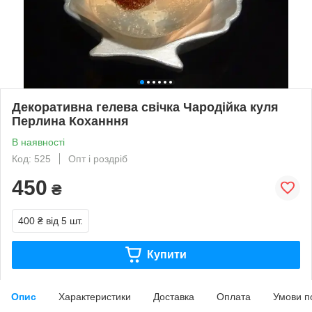
Декоративна гелева свічка Чародійка куля
Перлина Коханння
В наявності
Код: 525
Опт і роздріб
450
₴
400 ₴
від 5 шт.
Купити
Опис
Характеристики
Доставка
Оплата
Умови п