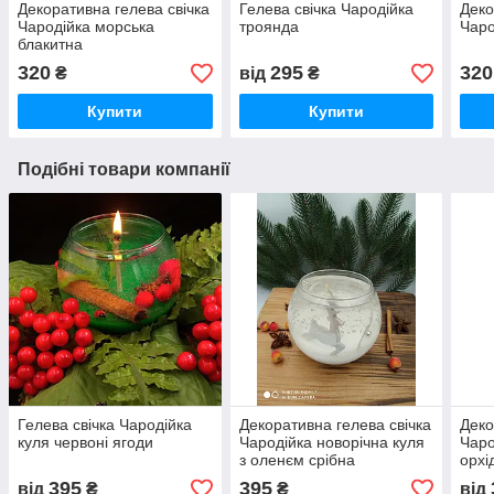
Декоративна гелева свічка
Гелева свічка Чародійка
Деко
Чародійка морська
троянда
Чаро
блакитна
320
295
320
₴
від
₴
Купити
Купити
Подібні товари компанії
Гелева свічка Чародійка
Декоративна гелева свічка
Деко
куля червоні ягоди
Чародійка новорічна куля
Чаро
з оленєм срібна
орхі
395
395
від
₴
₴
від