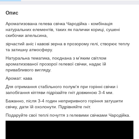
Опис
Ароматизована гелева свічка Чародійка - комбінація
натуральних елементів, таких як палички кориці, сушені
скибочки апельсина,
зірчастий аніс і кавові зерна в прозорому гелі, створює теплу
та затишну атмосферу.
Натуральна тематика, поєднана з м’яким світлом
ароматизованої прозорої гелевої свічки, надає їй
привабливого вигляду.
Аромат: кава
Для отримання стабільного полум'я при горінні свічки і
запобігання кіптяви підрізайте гніт довжиною 3-4 мм.
Бажанно, після 3-4 годин неприривного горіння затушити
свічку, дати їй охолонути. Підрівняйте гніт.
Подаруйте свої теплі почуття з гелевими свічками Чародійка.