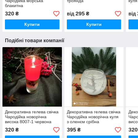
Чародійка морська
троянда
куля
блакитна
320
295
₴
від
₴
від
Купити
Купити
Подібні товари компанії
Декоративна гелева свічка
Декоративна гелева свічка
Деко
Чародійка новорічна
Чародійка новорічна куля
Чаро
висока 8007-1 червона
з оленєм срібна
висо
320
395
320
₴
₴