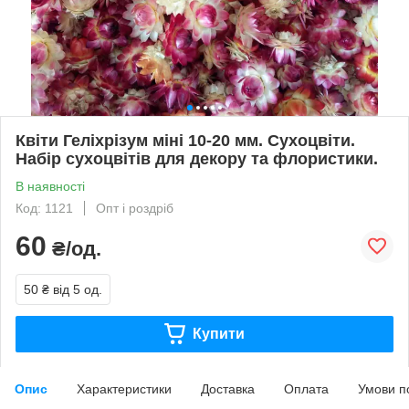
Квіти Геліхрізум міні 10-20 мм. Сухоцвіти.
Набір сухоцвітів для декору та флористики.
В наявності
Код: 1121
Опт і роздріб
60
₴/од.
50 ₴
від 5 од.
Купити
Опис
Характеристики
Доставка
Оплата
Умови п