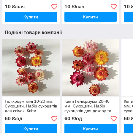
10
10
10
₴/пач
₴/пач
₴
Купити
Купити
Подібні товари компанії
Геліхрізум міні 10-20 мм.
Квіти Геліхрізума 20-40
Квіт
Сухоцвіти. Набір сухоцвітів
мм. Сухоцвіти. Набір
мм. 
для свічок. Квіти
сухоцвітів для декору та
сухо
флористики.
флор
60
60
60
₴/од.
₴/од.
₴
Купити
Купити