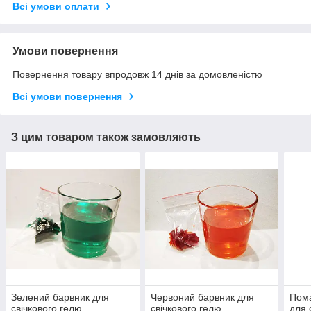
Всі умови оплати
Умови повернення
Повернення товару впродовж 14 днів за домовленістю
Всі умови повернення
З цим товаром також замовляють
Зелений барвник для
Червоний барвник для
Пом
свічкового гелю
свічкового гелю
для 