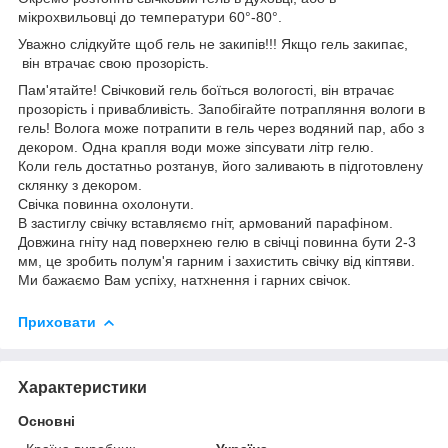
мікрохвильовці до температури 60°-80°.
Уважно слідкуйте щоб гель не закипів!!! Якщо гель закипає,
він втрачає свою прозорість.
Пам'ятайте! Свічковий гель боїться вологості, він втрачає
прозорість і привабливість. Запобігайте потрапляння вологи в
гель! Волога може потрапити в гель через водяний пар, або з
декором. Одна крапля води може зіпсувати літр гелю.
Коли гель достатньо розтанув, його заливають в підготовлену
склянку з декором.
Свічка повинна охолонути.
В застиглу свічку вставляємо гніт, армований парафіном.
Довжина гніту над поверхнею гелю в свічці повинна бути 2-3
мм, це зробить полум'я гарним і захистить свічку від кіптяви.
Ми бажаємо Вам успіху, натхнення і гарних свічок.
Приховати
Характеристики
Основні