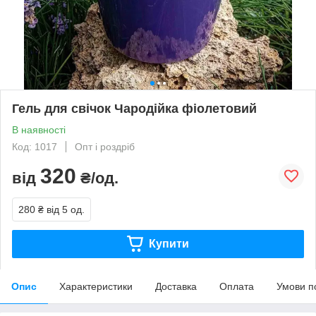
Гель для свічок Чародійка фіолетовий
В наявності
Код: 1017
Опт і роздріб
320
від
₴/од.
280 ₴
від 5 од.
Купити
Опис
Характеристики
Доставка
Оплата
Умови п