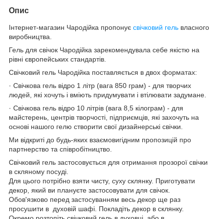
Опис
Інтернет-магазин Чародійка пропонує
свічковий гель
власного
виробництва.
Гель для свічок Чародійка зарекомендувала себе якістю на
рівні європейських стандартів.
Свічковий гель Чародійка поставляється в двох форматах:
· Свічкова гель відро 1 літр (вага 850 грам) - для творчих
людей, які хочуть і вміють придумувати і втілювати задумане.
· Свічкова гель відро 10 літрів (вага 8,5 кілограм) - для
майстерень, центрів творчості, підприємців, які захочуть на
основі нашого гелю створити свої дизайнерські свічки.
Ми відкриті до будь-яких взаємовигідним пропозицій про
партнерство та співробітництво.
Свічковий гель застосовується для отримання прозорої свічки
в скляному посуді.
Для цього потрібно взяти чисту, суху склянку. Приготувати
декор, який ви плануєте застосовувати для свічок.
Обов'язково перед застосуванням весь декор ще раз
просушити в духовій шафі. Покладіть декор в склянку.
Окремо розтопіть свічковий гель в духовці, або в