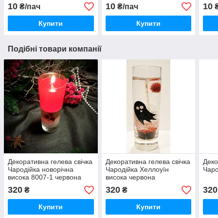
10
10
10
₴/пач
₴/пач
₴
Купити
Купити
Подібні товари компанії
Декоративна гелева свічка
Декоративна гелева свічка
Деко
Чародійка новорічна
Чародійка Хеллоуїн
Чаро
висока 8007-1 червона
висока червона
320
320
320
₴
₴
Купити
Купити