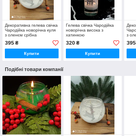
Декоративна гелева свічка
Гелева свічка Чародійка
Деко
Чародійка новорічна куля
новорічна висока з
Чаро
з оленєм срібна
хатинкою
з ол
395
320
395
₴
₴
Купити
Купити
Подібні товари компанії