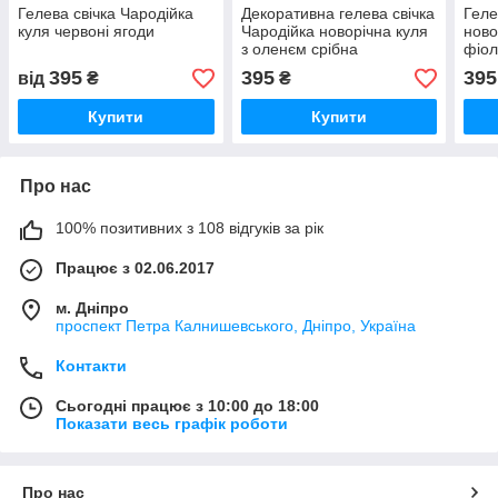
Гелева свічка Чародійка
Декоративна гелева свічка
Геле
куля червоні ягоди
Чародійка новорічна куля
ново
з оленєм срібна
фіол
395
395
395
від
₴
₴
Купити
Купити
Про нас
100% позитивних з 108 відгуків за рік
Працює з 02.06.2017
м. Дніпро
проспект Петра Калнишевського, Дніпро, Україна
Контакти
Сьогодні працює з 10:00 до 18:00
Показати весь графік роботи
Про нас