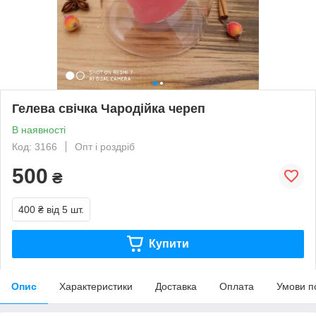
Гелева свічка Чародійка череп
В наявності
Код: 3166
Опт і роздріб
500
₴
400 ₴
від 5 шт.
Купити
Опис
Характеристики
Доставка
Оплата
Умови п