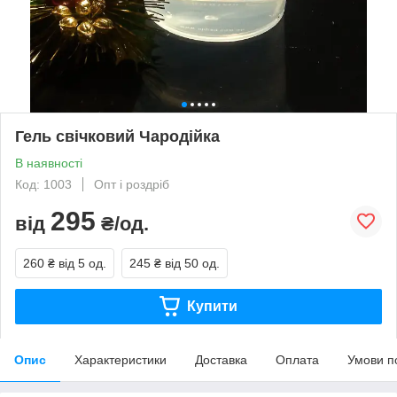
Гель свічковий Чародійка
В наявності
Код: 1003
Опт і роздріб
295
від
₴/од.
260 ₴
від 5 од.
245 ₴
від 50 од.
Купити
Опис
Характеристики
Доставка
Оплата
Умови п