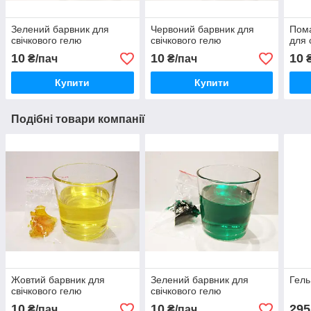
Зелений барвник для
Червоний барвник для
Пом
свічкового гелю
свічкового гелю
для 
10
10
10
₴/пач
₴/пач
₴
Купити
Купити
Подібні товари компанії
Жовтий барвник для
Зелений барвник для
Гель
свічкового гелю
свічкового гелю
10
10
295
₴/пач
₴/пач