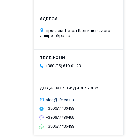
проспект Петра Калнишевського,
Дніпро, Україна
+380 (95) 610-01-23
oleg@life.co.ua
+380677786499
+380677786499
+380677786499