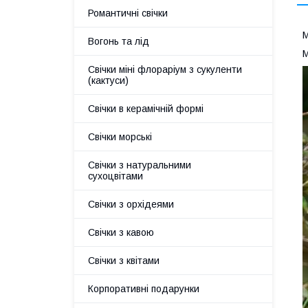
Романтичні свічки
М
Вогонь та лід
М
Свічки міні флораріум з сукуленти
(кактуси)
Свічки в керамічній формі
Свічки морські
Свічки з натуральними
сухоцвітами
Свічки з орхідеями
Свічки з кавою
Свічки з квітами
Корпоративні подарунки